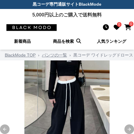
黒コーデ
専門通販サイト
BlackMode
5,000
円以上のご購入で送料無料
0
0
新着商品
商品を検索
人気ランキング
BlackMode TOP
›
パンツの一覧
›
黒コーデ ワイドレッグドロー
Previous slide
Ne