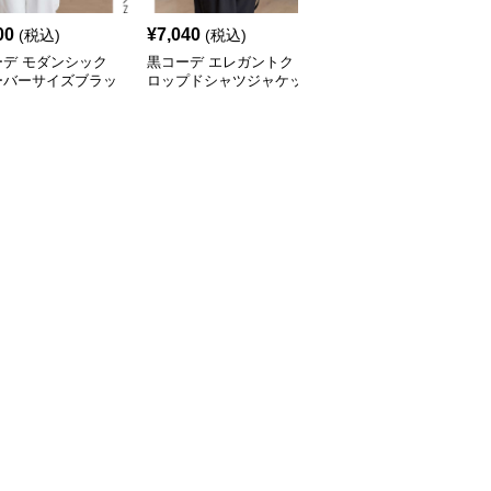
00
¥
7,040
¥
4,230
(税込)
(税込)
¥
4710
(割引前)
ーデ モダンシック
黒コーデ エレガントク
黒コーデ 金ボタンシャ
ーバーサイズブラッ
ロップドシャツジャケッ
ツブラウス
ャツ
ト