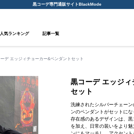
黒コーデ
専門通販サイト
BlackMode
人気ランキング
記事一覧
ーデ エッジィチョーカー&ペンダントセット
黒コーデ エッジィ
セット
洗練されたシルバーチェーン
ンのペンダントがセットにな
存在感のあるデザインは、黒
を加え、日常の装いをより魅
ンにもマッチし、アクセント