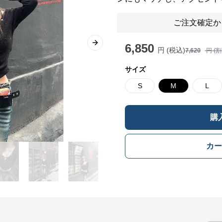
ご注文確定か
6,850
Next slide
円 (税込)
7,620
円 (
サイズ
S
M
L
購
カー