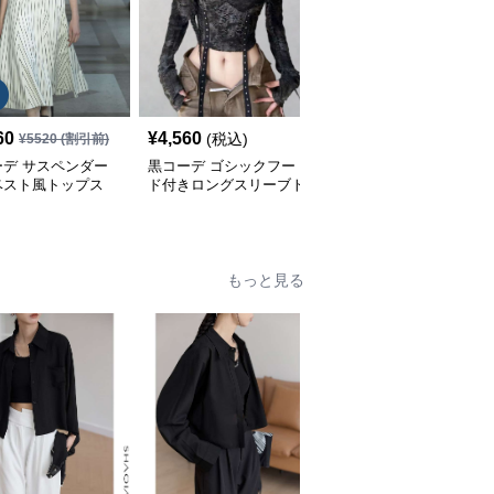
60
¥
4,560
¥
6,780
(税込)
(税込)
¥
5520
(割引前)
ーデ サスペンダー
黒コーデ ゴシックフー
黒コーデ ゴシックスタ
ベスト風トップス
ド付きロングスリーブト
イル小物セット
ップス
もっと見る
SALE