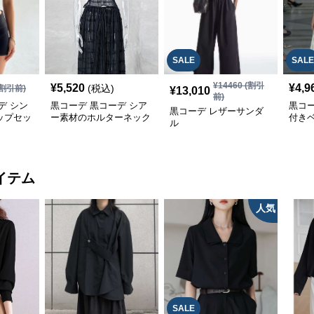
SALE
SALE
¥
14460
(割引
¥
5,520
¥
4,9
(税込)
割引前)
¥
13,010
前)
デ シン
黒コーデ 黒コーデ シア
黒コ
黒コーデ レザーサンダ
ップセッ
ー素材のホルターネック
付き
ル
ドレス
イテム
人気
SALE