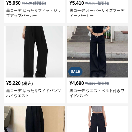
¥
5,950
¥
5,410
¥
6620
(割引前)
¥
6020
(割引前)
黒コーデ ゆったりフィットジッ
黒コーデ オーバーサイズフーデ
プアップパーカー
ィー パーカー
SALE
¥
5,220
¥
4,690
(税込)
¥
5220
(割引前)
黒コーデ ゆったりワイドパンツ
黒コーデ ウエストベルト付きワ
ハイウエスト
イドパンツ