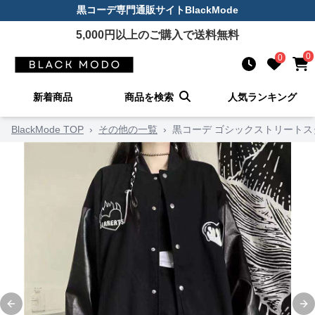
黒コーデ
専門通販サイト
BlackMode
5,000
円以上のご購入で送料無料
0
0
新着商品
商品を検索
人気ランキング
BlackMode TOP
›
その他の一覧
›
黒コーデ ゴシックストリート
Previous slide
Ne