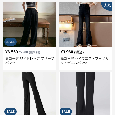
人気
SALE
¥
6,550
¥
3,960
(税込)
¥
7280
(割引前)
黒コーデ ワイドレッグ プリーツ
黒コーデ ハイウエストブーツカ
パンツ
ットデニムパンツ
SALE
SALE