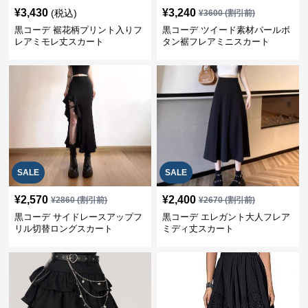
¥
3,430
¥
3,240
(税込)
¥
3600
(割引前)
黒コーデ 裾花柄プリント入りフ
黒コーデ ツイード素材パールボ
レアミモレ丈スカート
タン裾フレアミニスカート
SALE
SALE
¥
2,570
¥
2,400
¥
2860
(割引前)
¥
2670
(割引前)
黒コーデ サイドレースアップフ
黒コーデ エレガント大人フレア
リル切替ロングスカート
ミディ丈スカート