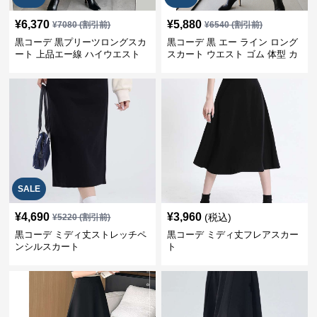
¥
6,370
¥
5,880
¥
7080
(割引前)
¥
6540
(割引前)
黒コーデ 黒プリーツロングスカ
黒コーデ 黒 エー ライン ロング
ート 上品エー線 ハイウエスト
スカート ウエスト ゴム 体型 カ
レディース 秋冬
バー 上品
SALE
¥
4,690
¥
3,960
(税込)
¥
5220
(割引前)
黒コーデ ミディ丈ストレッチペ
黒コーデ ミディ丈フレアスカー
ンシルスカート
ト