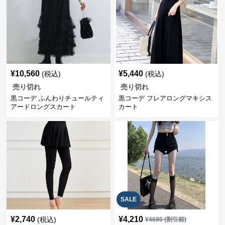
¥
10,560
¥
5,440
(税込)
(税込)
売り切れ
売り切れ
黒コーデ ふんわりチュールティ
黒コーデ フレアロングマキシス
アードロングスカート
カート
SALE
¥
2,740
¥
4,210
(税込)
¥
4680
(割引前)