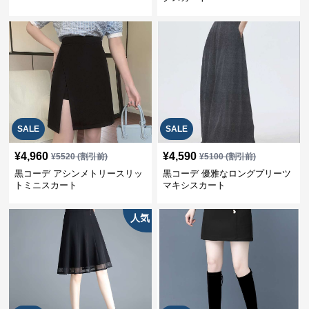
SALE
SALE
¥
4,960
¥
4,590
¥
5520
(割引前)
¥
5100
(割引前)
黒コーデ アシンメトリースリッ
黒コーデ 優雅なロングプリーツ
トミニスカート
マキシスカート
人気