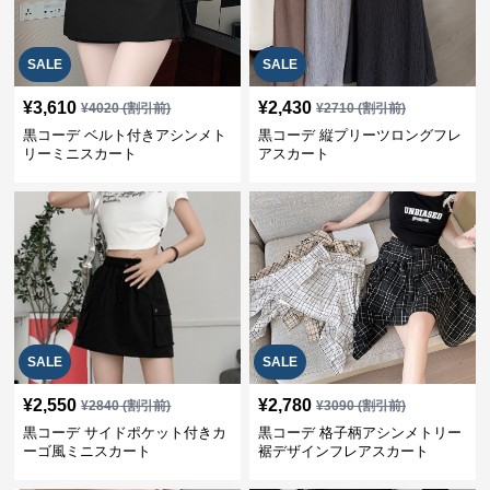
SALE
SALE
¥
3,610
¥
2,430
¥
4020
(割引前)
¥
2710
(割引前)
黒コーデ ベルト付きアシンメト
黒コーデ 縦プリーツロングフレ
リーミニスカート
アスカート
SALE
SALE
¥
2,550
¥
2,780
¥
2840
(割引前)
¥
3090
(割引前)
黒コーデ サイドポケット付きカ
黒コーデ 格子柄アシンメトリー
ーゴ風ミニスカート
裾デザインフレアスカート