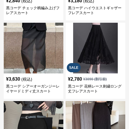
¥
2,840
¥
3,180
(税込)
(税込)
黒コーデ チェック柄編み上げフ
黒コーデ ハイウエストギャザー
レアスカート
フレアスカート
SALE
¥
3,630
¥
2,780
(税込)
¥
3090
(割引前)
黒コーデ シアーオーガンジーレ
黒コーデ 花柄レース刺繍ロング
イヤードミディ丈スカート
丈フレアスカート