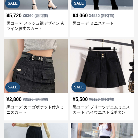
SALE
SALE
¥
5,720
¥
4,060
¥
6360
(割引前)
¥
4520
(割引前)
黒コーデ メッシュ裾デザイン A
黒コーデ ミニスカート
ライン膝丈スカート
SALE
SALE
¥
2,800
¥
5,500
¥
3120
(割引前)
¥
6120
(割引前)
黒コーデ カーゴポケット付きミ
黒コーデ プリーツデニムミニス
ニスカート
カート ハイウエスト 2ボタン