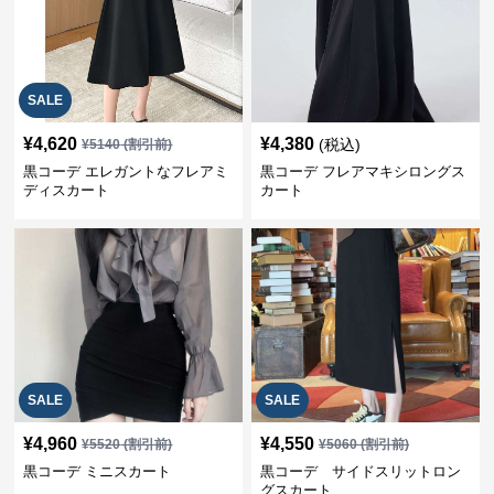
SALE
¥
4,620
¥
4,380
(税込)
¥
5140
(割引前)
黒コーデ エレガントなフレアミ
黒コーデ フレアマキシロングス
ディスカート
カート
SALE
SALE
¥
4,960
¥
4,550
¥
5520
(割引前)
¥
5060
(割引前)
黒コーデ ミニスカート
黒コーデ サイドスリットロン
グスカート