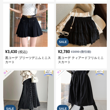
SALE
¥
3,430
¥
2,780
(税込)
¥
3090
(割引前)
黒コーデ プリーツデニムミニス
黒コーデ ティアードフリルミニ
カート
スカート
SALE
SALE