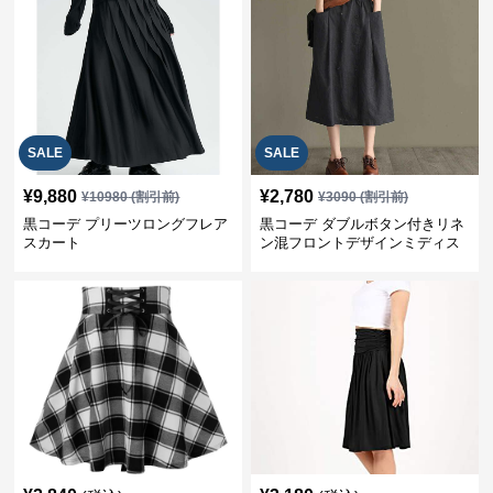
SALE
SALE
¥
9,880
¥
2,780
¥
10980
(割引前)
¥
3090
(割引前)
黒コーデ プリーツロングフレア
黒コーデ ダブルボタン付きリネ
スカート
ン混フロントデザインミディス
カート