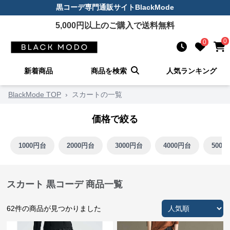
黒コーデ
専門通販サイト
BlackMode
5,000
円以上のご購入で送料無料
0
0
新着商品
商品を検索
人気ランキング
BlackMode TOP
›
スカートの一覧
価格で絞る
1000円台
2000円台
3000円台
4000円台
5000
スカート 黒コーデ 商品一覧
62
件の商品が見つかりました