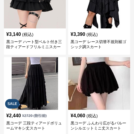
¥
3,140
¥
3,390
(税込)
(税込)
黒コーデ ハート型ベルト付き三
黒コーデ レース切替不規則裾ゴ
段ティアードフリルミニスカー
シック調スカート
ト
SALE
¥
2,440
¥
4,060
(税込)
¥
2720
(割引前)
黒コーデ 三段ティアードボリュ
黒コーデ ふんわり広がるバルー
ームマキシ丈スカート
ンシルエットミニ丈スカート