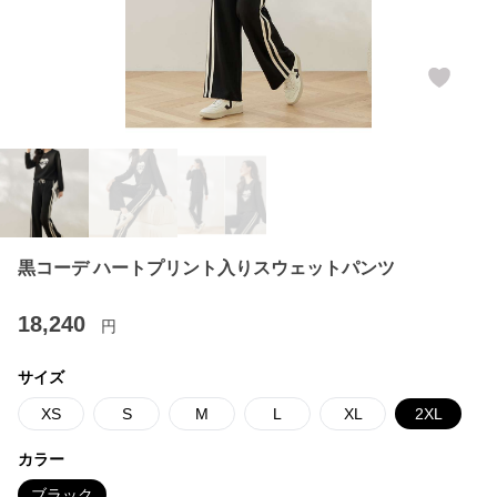
黒コーデ ハートプリント入りスウェットパンツ
18,240
円
サイズ
XS
S
M
L
XL
2XL
カラー
ブラック