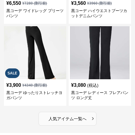
¥
6,550
¥
3,560
¥
7280
(割引前)
¥
3960
(割引前)
黒コーデ ワイドレッグ プリーツ
黒コーデ ハイウエストブーツカ
パンツ
ットデニムパンツ
SALE
¥
3,900
¥
3,080
(税込)
¥
4340
(割引前)
黒コーデ ゆったりストレッチヨ
黒コーデ レディース フレアパン
ガパンツ
ツ ロング丈
›
人気アイテム一覧へ