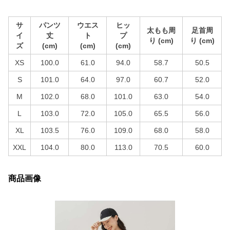
サ
パンツ
ウエス
ヒッ
太もも周
足首周
イ
丈
ト
プ
り (cm)
り (cm)
ズ
(cm)
(cm)
(cm)
XS
100.0
61.0
94.0
58.7
50.5
S
101.0
64.0
97.0
60.7
52.0
M
102.0
68.0
101.0
63.0
54.0
L
103.0
72.0
105.0
65.5
56.0
XL
103.5
76.0
109.0
68.0
58.0
XXL
104.0
80.0
113.0
70.5
60.0
商品画像