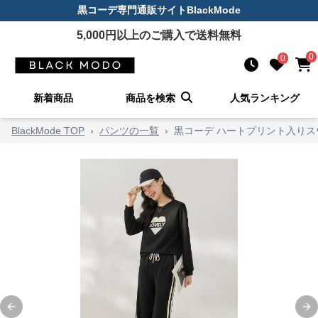
黒コーデ
専門通販サイト
BlackMode
5,000
円以上のご購入で送料無料
0
0
新着商品
商品を検索
人気ランキング
BlackMode TOP
›
パンツの一覧
›
黒コーデ ハートプリント入り
Previous slide
Ne