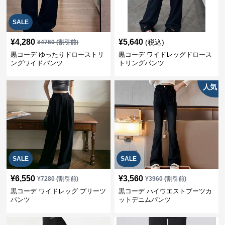
SALE
¥
4,280
¥
5,640
(税込)
¥
4760
(割引前)
黒コーデ ゆったりドローストリ
黒コーデ ワイドレッグドロース
ングワイドパンツ
トリングパンツ
人気
SALE
SALE
¥
6,550
¥
3,560
¥
7280
(割引前)
¥
3960
(割引前)
黒コーデ ワイドレッグ プリーツ
黒コーデ ハイウエストブーツカ
パンツ
ットデニムパンツ