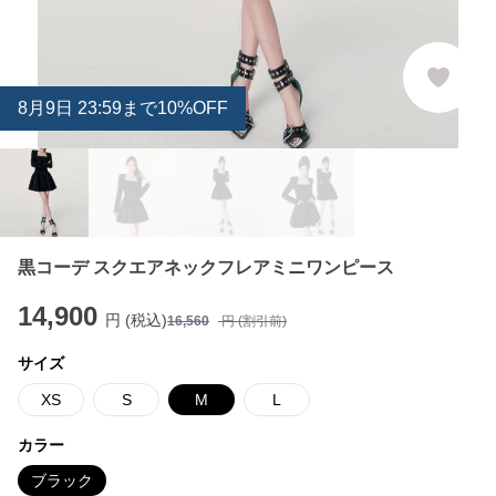
8
月
9
日 23:59まで10%OFF
黒コーデ スクエアネックフレアミニワンピース
14,900
円 (税込)
16,560
円 (割引前)
サイズ
XS
S
M
L
カラー
ブラック