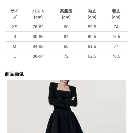
サイ
バスト
高腰围
袖丈
着丈
ズ
(cm)
(cm)
(cm)
(cm)
XS
76-82
60
59.5
74
S
80-86
64
60.5
75.5
M
84-90
68
61.5
77
L
88-94
72
62.5
78.5
商品画像