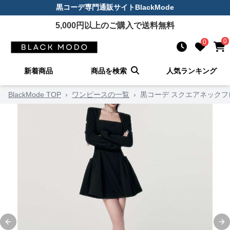
黒コーデ
専門通販サイト
BlackMode
5,000
円以上のご購入で送料無料
0
0
新着商品
商品を検索
人気ランキング
BlackMode TOP
›
ワンピースの一覧
›
黒コーデ スクエアネック
Previous slide
Ne