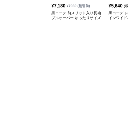
¥
7,180
¥
5,640
(
¥
7980
(割引前)
黒コーデ 前スリット入り長袖
黒コーデ 
プルオーバー ゆったりサイズ
インワイド