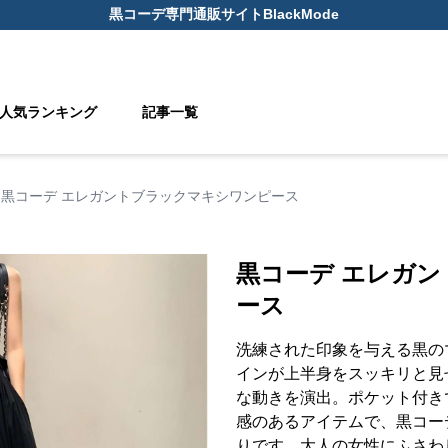
黒コーデ
専門通販サイト
BlackMode
人気ランキング
記事一覧
黒コーデ エレガントブラックマキシワンピース
黒コーデ エレガ
ース
洗練された印象を与える黒の
インが上半身をスッキリと見
な動きを演出。ポケット付き
感のあるアイテムで、黒コー
りです。大人の女性にふさわ