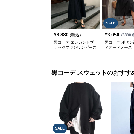
SALE
¥
8,880
¥
3,050
(税込)
¥
3390
(
黒コーデ エレガントブ
黒コーデ ボタン
ラックマキシワンピース
ィアードノース
ンピース
黒コーデ
スウェット
のおすす
SALE