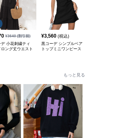
70
¥
3,560
¥
3,600
(税込)
(税込)
¥
3640
(割引前)
ーデ 小花刺繍ティ
黒コーデ シンプルベア
黒コーデ 襟付き半袖シ
ドロング丈ウエスト
トップミニワンピース
ャツワンピース
ンワンピース
もっと見る