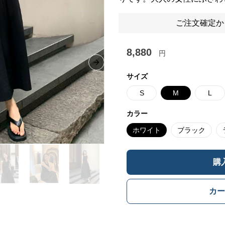
ご注文確定か
8,880
円
Next slide
サイズ
S
M
L
カラー
ホワイト
ブラック
購
カー