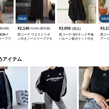
SALE
SALE
¥
2,140
¥
3,050
¥
3,2
(税込)
割引前)
¥
2380
(割引前)
装飾テ
黒コーデ ウエストリボ
黒コーデ 深Vネック半袖
黒コ
リーブワ
ン付きノースリーブマキ
バルーン裾ポケット付き
アー
シ丈ワンピース
ワンピース
リボ
めアイテム