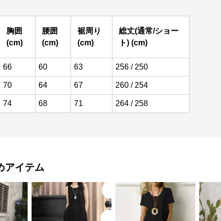
胸囲
腰囲
裾周り
総丈(通常/ショー
(cm)
(cm)
(cm)
ト) (cm)
66
60
63
256 / 250
70
64
67
260 / 254
74
68
71
264 / 258
めアイテム