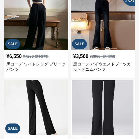
SALE
SALE
¥
6,550
¥
3,560
¥
7280
(割引前)
¥
3960
(割引前)
黒コーデ ワイドレッグ プリーツ
黒コーデ ハイウエストブーツカ
パンツ
ットデニムパンツ
SALE