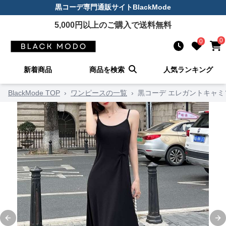
黒コーデ
専門通販サイト
BlackMode
5,000
円以上のご購入で送料無料
0
0
新着商品
商品を検索
人気ランキング
BlackMode TOP
›
ワンピースの一覧
›
黒コーデ エレガントキャ
Previous slide
Ne