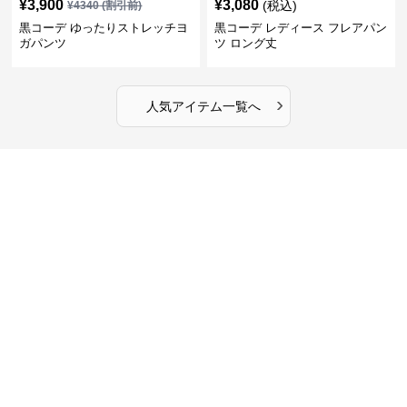
¥
3,900
¥
3,080
(税込)
¥
4340
(割引前)
黒コーデ ゆったりストレッチヨ
黒コーデ レディース フレアパン
ガパンツ
ツ ロング丈
›
人気アイテム一覧へ