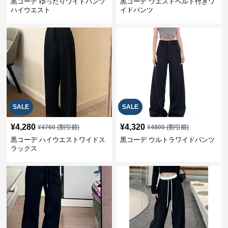
黒コーデ ゆったりワイドパンツ
黒コーデ ウエストベルト付きワ
ハイウエスト
イドパンツ
SALE
SALE
¥
4,280
¥
4,320
¥
4760
(割引前)
¥
4800
(割引前)
黒コーデ ハイウエストワイドス
黒コーデ ウルトラワイドパンツ
ラックス