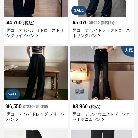
SALE
¥
4,760
¥
5,070
(税込)
¥
5640
(割引前)
黒コーデ ゆったりドローストリ
黒コーデ ワイドレッグドロース
ングワイドパンツ
トリングパンツ
人気
SALE
¥
6,550
¥
3,960
(税込)
¥
7280
(割引前)
黒コーデ ワイドレッグ プリーツ
黒コーデ ハイウエストブーツカ
パンツ
ットデニムパンツ