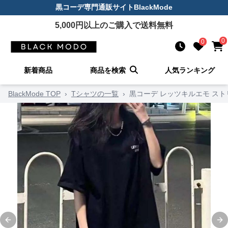
黒コーデ
専門通販サイト
BlackMode
5,000
円以上のご購入で送料無料
0
0
新着商品
商品を検索
人気ランキング
BlackMode TOP
›
Tシャツの一覧
›
黒コーデ レッツキルエモ スト
Previous slide
Ne