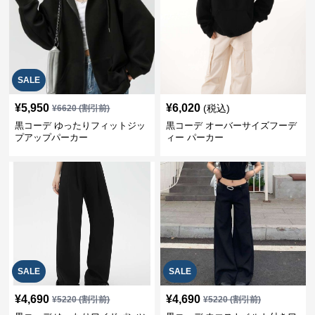
SALE
¥
5,950
¥
6,020
(税込)
¥
6620
(割引前)
黒コーデ ゆったりフィットジッ
黒コーデ オーバーサイズフーデ
プアップパーカー
ィー パーカー
SALE
SALE
¥
4,690
¥
4,690
¥
5220
(割引前)
¥
5220
(割引前)