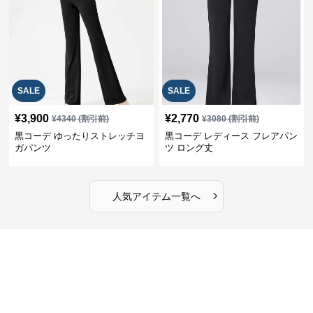
SALE
SALE
¥
3,900
¥
2,770
¥
4340
(割引前)
¥
3080
(割引前)
黒コーデ ゆったりストレッチヨ
黒コーデ レディース フレアパン
ガパンツ
ツ ロング丈
›
人気アイテム一覧へ