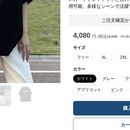
用可能。多様なシーンで活躍
ご注文確定か
4,080
円 (税込)
4,540
円 (
Next slide
サイズ
フリー
XL
2XL
カラー
ホワイト
グレー
ブ
アプリコット
ピンク
購
カー