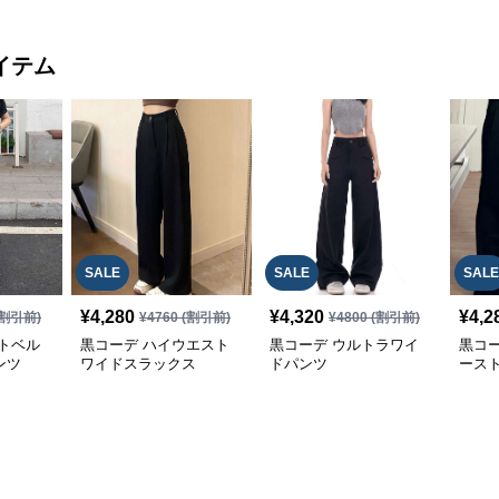
イテム
SALE
SALE
SALE
¥
4,280
¥
4,320
¥
4,2
割引前)
¥
4760
(割引前)
¥
4800
(割引前)
トベル
黒コーデ ハイウエスト
黒コーデ ウルトラワイ
黒コ
ンツ
ワイドスラックス
ドパンツ
ース
ツ