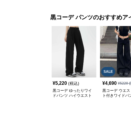
黒コーデ
パンツ
のおすすめア
SALE
¥
5,220
¥
4,690
(税込)
¥
5220
(
黒コーデ ゆったりワイ
黒コーデ ウエス
ドパンツ ハイウエスト
ト付きワイドパ