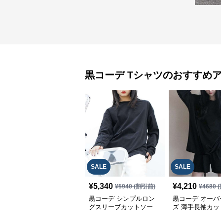
黒コーデ
Tシャツ
のおすすめ
SALE
SALE
¥
5,340
¥
4,210
¥
5940
(割引前)
¥
4680
(
黒コーデ シンプルロン
黒コーデ オーバ
グスリーブカットソー
ズ 薄手長袖カッ