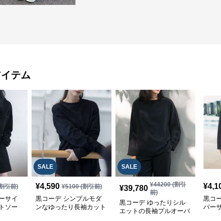
アイテム
SALE
SALE
¥
44200
(割引
¥
4,590
¥
4,1
割引前)
¥
5100
(割引前)
¥
39,780
前)
ーサイ
黒コーデ シンプルモダ
黒コ
黒コーデ ゆったりシル
トソー
ンなゆったり長袖カット
バー
エットの長袖プルオーバ
ソー
ー
ー