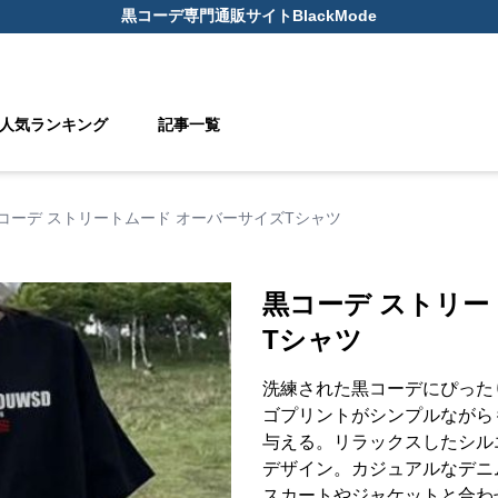
黒コーデ
専門通販サイト
BlackMode
人気ランキング
記事一覧
コーデ ストリートムード オーバーサイズTシャツ
黒コーデ ストリー
Tシャツ
洗練された黒コーデにぴった
ゴプリントがシンプルながら
与える。リラックスしたシル
デザイン。カジュアルなデニ
スカートやジャケットと合わ