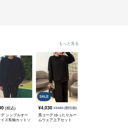
もっと見る
SALE
00
¥
4,030
¥
7,580
(税込)
(税込)
¥
4480
(割引前)
ーデ シンプルオー
黒コーデ ゆったりルー
黒コーデ ゆったりオフ
サイズ長袖カットソ
ムウェア上下セット
ショルダーロングスリー
ブカットソー