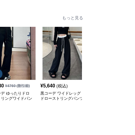
もっと見る
SALE
80
¥
5,640
¥
6,550
(税込)
¥
4760
(割引前)
¥
7280
(割引前)
ーデ ゆったりドロ
黒コーデ ワイドレッグ
黒コーデ ワイドレッグ
トリングワイドパン
ドローストリングパンツ
プリーツ パンツ