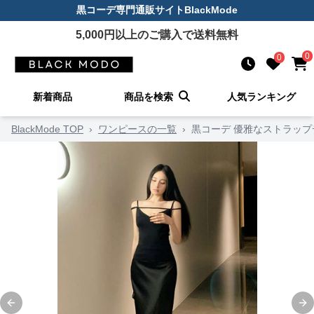
黒コーデ
専門通販サイト
BlackMode
5,000
円以上のご購入で送料無料
0
0
新着商品
商品を検索
人気ランキング
BlackMode TOP
›
ワンピースの一覧
›
黒コーデ 優雅なストラップ
Previous slide
Ne