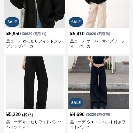
SALE
SALE
¥
5,950
¥
5,410
¥
6620
(割引前)
¥
6020
(割引前)
黒コーデ ゆったりフィットジッ
黒コーデ オーバーサイズフーデ
プアップパーカー
ィー パーカー
SALE
¥
5,220
¥
4,690
(税込)
¥
5220
(割引前)
黒コーデ ゆったりワイドパンツ
黒コーデ ウエストベルト付きワ
ハイウエスト
イドパンツ