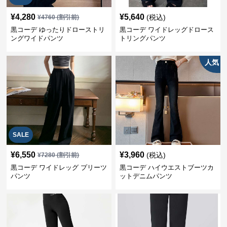
¥
4,280
¥
5,640
(税込)
¥
4760
(割引前)
黒コーデ ゆったりドローストリ
黒コーデ ワイドレッグドロース
ングワイドパンツ
トリングパンツ
人気
SALE
¥
6,550
¥
3,960
(税込)
¥
7280
(割引前)
黒コーデ ワイドレッグ プリーツ
黒コーデ ハイウエストブーツカ
パンツ
ットデニムパンツ