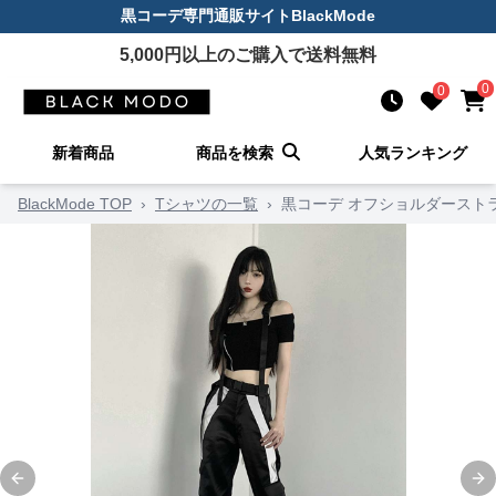
黒コーデ
専門通販サイト
BlackMode
5,000
円以上のご購入で送料無料
0
0
新着商品
商品を検索
人気ランキング
BlackMode TOP
›
Tシャツの一覧
›
黒コーデ オフショルダースト
Previous slide
Ne