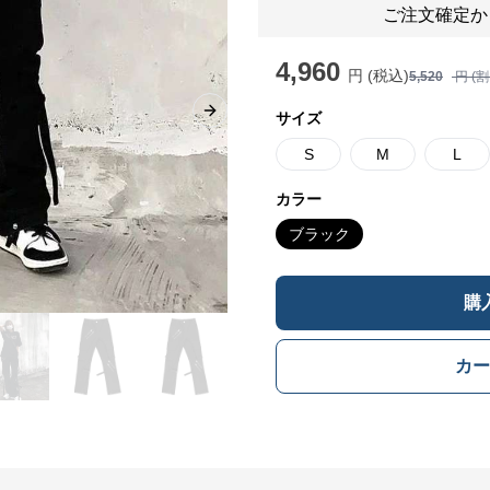
ご注文確定か
4,960
円 (税込)
5,520
円 (
サイズ
Next slide
S
M
L
カラー
ブラック
購
カー