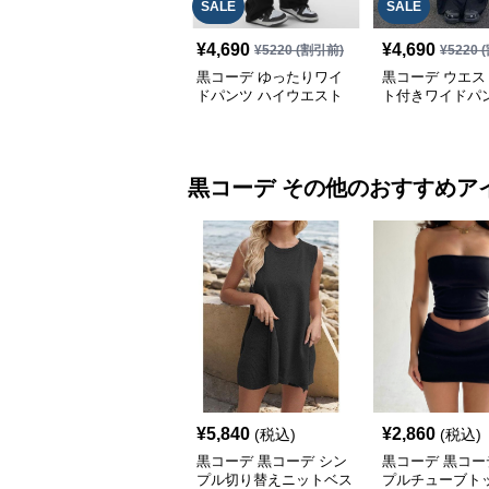
SALE
SALE
¥
4,690
¥
4,690
¥
5220
(割引前)
¥
5220
(
黒コーデ ゆったりワイ
黒コーデ ウエス
ドパンツ ハイウエスト
ト付きワイドパ
黒コーデ
その他
のおすすめア
¥
5,840
¥
2,860
(税込)
(税込)
黒コーデ 黒コーデ シン
黒コーデ 黒コー
プル切り替えニットベス
プルチューブト