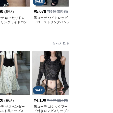
SALE
SALE
60
¥
5,070
¥
6,550
(税込)
¥
5640
(割引前)
¥
7280
(割引前)
ーデ ゆったりドロ
黒コーデ ワイドレッグ
黒コーデ ワイドレッグ
トリングワイドパン
ドローストリングパンツ
プリーツ パンツ
もっと見る
SALE
SALE
20
¥
4,100
¥
6,100
(税込)
¥
4560
(割引前)
¥
6780
(割引前)
ーデ サスペンダー
黒コーデ ゴシックフー
黒コーデ ゴシックスタ
ベスト風トップス
ド付きロングスリーブト
イル小物セット