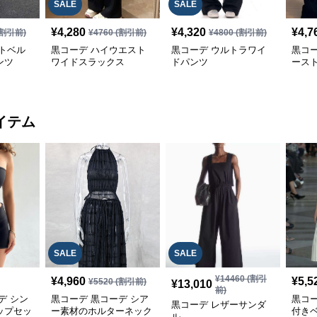
SALE
SALE
¥
4,280
¥
4,320
¥
4,7
割引前)
¥
4760
(割引前)
¥
4800
(割引前)
トベル
黒コーデ ハイウエスト
黒コーデ ウルトラワイ
黒コ
ンツ
ワイドスラックス
ドパンツ
ース
ツ
イテム
SALE
SALE
¥
14460
(割引
¥
4,960
¥
5,5
¥
5520
(割引前)
¥
13,010
前)
デ シン
黒コーデ 黒コーデ シア
黒コ
黒コーデ レザーサンダ
ップセッ
ー素材のホルターネック
付き
ル