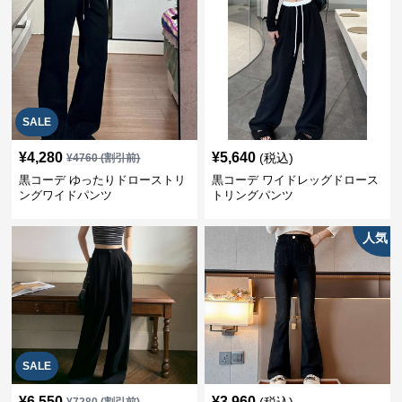
SALE
¥
4,280
¥
5,640
(税込)
¥
4760
(割引前)
黒コーデ ゆったりドローストリ
黒コーデ ワイドレッグドロース
ングワイドパンツ
トリングパンツ
人気
SALE
¥
6,550
¥
3,960