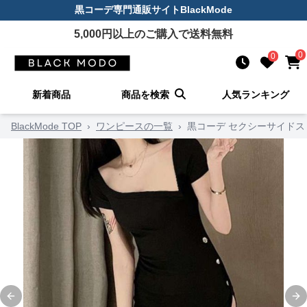
黒コーデ
専門通販サイト
BlackMode
5,000
円以上のご購入で送料無料
0
0
新着商品
商品を検索
人気ランキング
BlackMode TOP
›
ワンピースの一覧
›
黒コーデ セクシーサイド
Previous slide
Ne