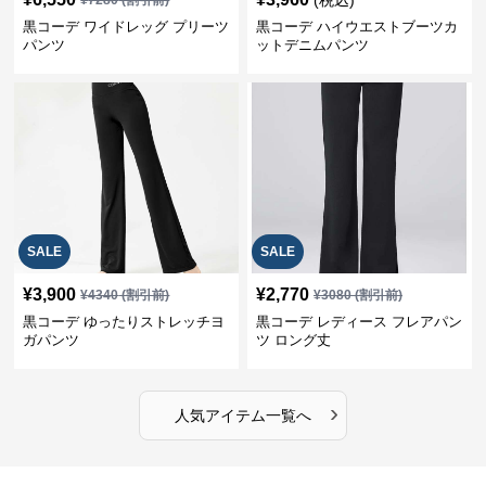
(税込)
¥
7280
(割引前)
黒コーデ ワイドレッグ プリーツ
黒コーデ ハイウエストブーツカ
パンツ
ットデニムパンツ
SALE
SALE
¥
3,900
¥
2,770
¥
4340
(割引前)
¥
3080
(割引前)
黒コーデ ゆったりストレッチヨ
黒コーデ レディース フレアパン
ガパンツ
ツ ロング丈
›
人気アイテム一覧へ