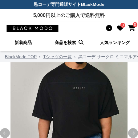
黒コーデ
専門通販サイト
BlackMode
5,000
円以上のご購入で送料無料
0
0
新着商品
商品を検索
人気ランキング
BlackMode TOP
›
Tシャツの一覧
›
黒コーデ サークロ ミニマルア
Previous slide
Ne