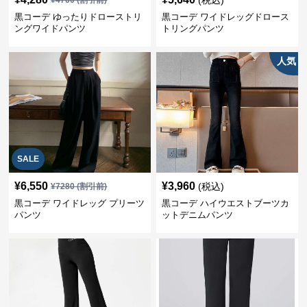
(税込)
¥
4760
(割引前)
黒コーデ ゆったりドローストリ
黒コーデ ワイドレッグドロース
ングワイドパンツ
トリングパンツ
人気
SALE
¥
6,550
¥
3,960
(税込)
¥
7280
(割引前)
黒コーデ ワイドレッグ プリーツ
黒コーデ ハイウエストブーツカ
パンツ
ットデニムパンツ