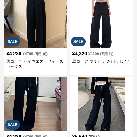
SALE
SALE
¥
4,280
¥
4,320
¥
4760
(割引前)
¥
4800
(割引前)
黒コーデ ハイウエストワイドス
黒コーデ ウルトラワイドパンツ
ラックス
SALE
¥
4,280
¥
5,640