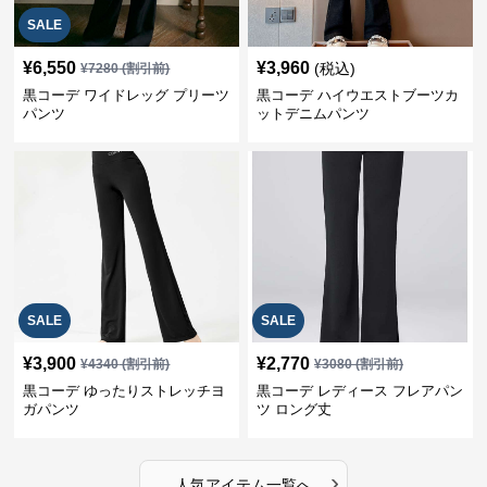
SALE
¥
6,550
¥
3,960
(税込)
¥
7280
(割引前)
黒コーデ ワイドレッグ プリーツ
黒コーデ ハイウエストブーツカ
パンツ
ットデニムパンツ
SALE
SALE
¥
3,900
¥
2,770
¥
4340
(割引前)
¥
3080
(割引前)
黒コーデ ゆったりストレッチヨ
黒コーデ レディース フレアパン
ガパンツ
ツ ロング丈
›
人気アイテム一覧へ