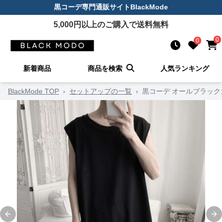
黒コーデ
専門通販サイト
BlackMode
5,000
円以上のご購入で送料無料
0
0
新着商品
商品を検索
人気ランキング
BlackMode TOP
›
セットアップの一覧
›
黒コーデ オールブラッ
Previous slide
Ne