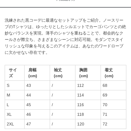
洗練された黒コーデに最適なセットアップをご紹介。ノースリー
ブのTシャツは、ゆったりとしたシルエットでカーゴパンツとの絶
妙なバランスを実現。薄手のシャツを重ねることで、都会的なク
ールさが際立ち、さまざまなシーンに対応可能。モダンでスタイ
リッシュな印象を与えるこのアイテムは、あなたのワードローブ
に欠かせない存在です。
サイ
肩幅
袖丈
胸囲
着丈
ズ
(cm)
(cm)
(cm)
(cm)
S
43
/
112
68
M
44
/
114
69
L
45
/
116
70
XL
46
/
118
71
2XL
47
/
120
72