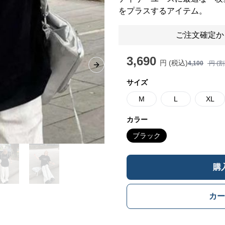
をプラスするアイテム。
ご注文確定か
3,690
円 (税込)
4,100
円 (
Next slide
サイズ
M
L
XL
カラー
ブラック
購
カー