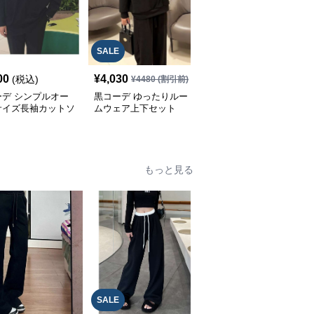
SALE
SALE
00
¥
4,030
¥
6,820
(税込)
¥
4480
(割引前)
¥
7580
(割引前)
ーデ シンプルオー
黒コーデ ゆったりルー
黒コーデ ゆったりオフ
サイズ長袖カットソ
ムウェア上下セット
ショルダーロングスリー
ブカットソー
もっと見る
SALE
SALE