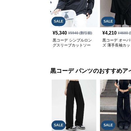
SALE
SALE
¥
5,340
¥
4,210
¥
5940
(割引前)
¥
4680
(
黒コーデ シンプルロン
黒コーデ オーバ
グスリーブカットソー
ズ 薄手長袖カッ
黒コーデ
パンツ
のおすすめア
SALE
SALE