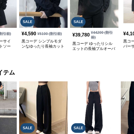
SALE
SALE
¥
44200
(割引
¥
4,590
¥
4,1
割引前)
¥
5100
(割引前)
¥
39,780
前)
ーサイ
黒コーデ シンプルモダ
黒コ
黒コーデ ゆったりシル
トソー
ンなゆったり長袖カット
バー
エットの長袖プルオーバ
ソー
ー
ー
イテム
SALE
SALE