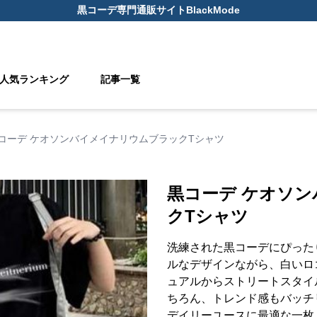
黒コーデ
専門通販サイト
BlackMode
人気ランキング
記事一覧
コーデ ケオソンバイメイナリウムブラックTシャツ
黒コーデ ケオソ
クTシャツ
洗練された黒コーデにぴった
ルなデザインながら、白いロ
ュアルからストリートスタイ
ちろん、トレンド感もバッチ
デイリーユースに最適な一枚