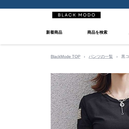
新着商品
商品を検索
BlackMode TOP
›
パンツの一覧
›
黒コ