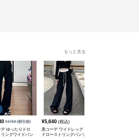
もっと見る
SALE
80
¥
5,640
¥
6,550
(税込)
¥
4760
(割引前)
¥
7280
(割引前)
ーデ ゆったりドロ
黒コーデ ワイドレッグ
黒コーデ ワイドレッグ
トリングワイドパン
ドローストリングパンツ
プリーツ パンツ