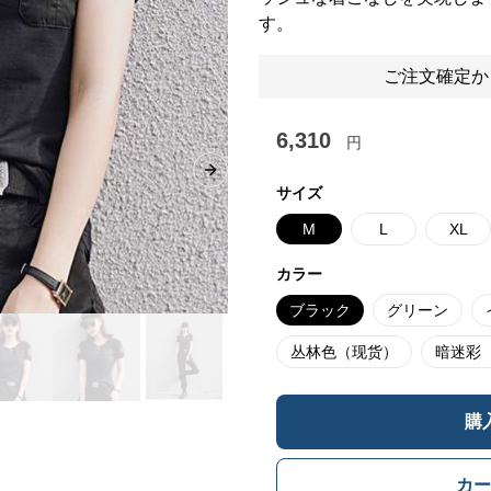
す。
ご注文確定か
6,310
円
Next slide
サイズ
M
L
XL
カラー
ブラック
グリーン
丛林色（现货）
暗迷彩
購
カー