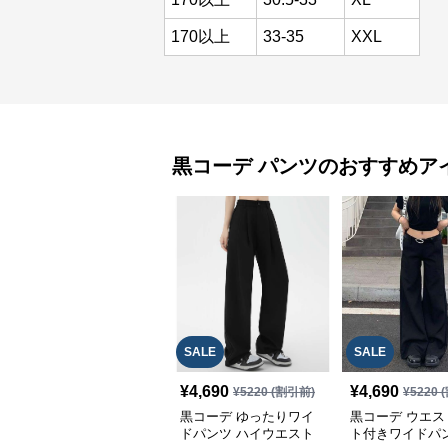
170以上
33-35
XXL
黒コーデ
パンツ
のおすすめア
SALE
SALE
¥
4,690
¥
4,690
¥
5220
(割引前)
¥
5220
(
黒コーデ ゆったりワイ
黒コーデ ウエス
ドパンツ ハイウエスト
ト付きワイドパ