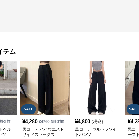
イテム
SALE
SALE
¥
4,280
¥
4,800
¥
4,2
(税込)
割引前)
¥
4760
(割引前)
トベル
黒コーデ ハイウエスト
黒コーデ ウルトラワイ
黒コ
ンツ
ワイドスラックス
ドパンツ
ース