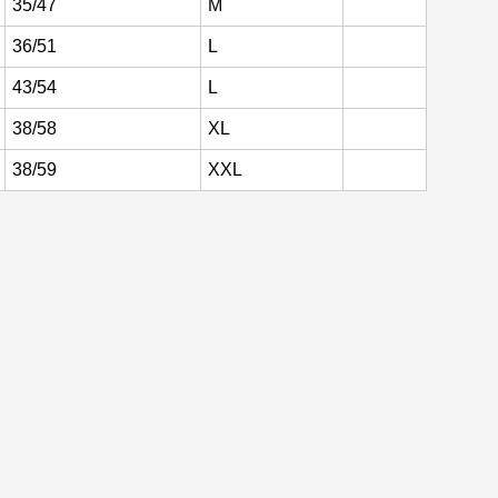
35/47
M
36/51
L
43/54
L
38/58
XL
38/59
XXL