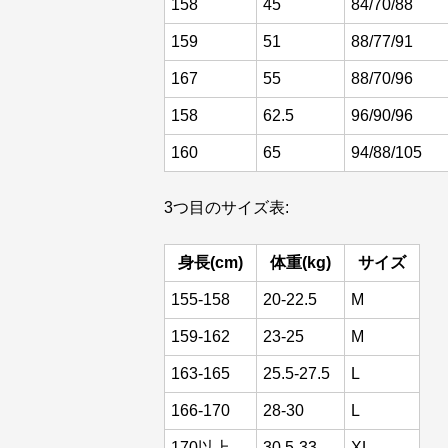
158
45
84/70/88
159
51
88/77/91
167
55
88/70/96
158
62.5
96/90/96
160
65
94/88/105
3つ目のサイズ表:
身長(cm)
体重(kg)
サイズ
155-158
20-22.5
M
159-162
23-25
M
163-165
25.5-27.5
L
166-170
28-30
L
170以上
30.5-33
XL