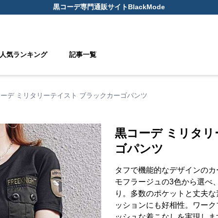
黒コーデ
専門通販サイト
BlackMode
人気ランキング
記事一覧
ーデ ミリタリーテイスト ブラックカーゴパンツ
黒コーデ ミリタリ
ゴパンツ
タフで機能的なデザインのカ
モフラージュの3色から選べ
り。多数のポケットと丈夫な
ッションにも好相性。ワーク
ッシュな着こなしを実現しま