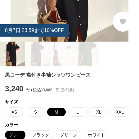
8
月
7
日 23:59まで10%OFF
黒コーデ 襟付き半袖シャツワンピース
3,240
円 (税込)
3,600
円 (割引前)
サイズ
XS
S
M
L
XL
XXL
カラー
グレー
ブラック
グリーン
ホワイト