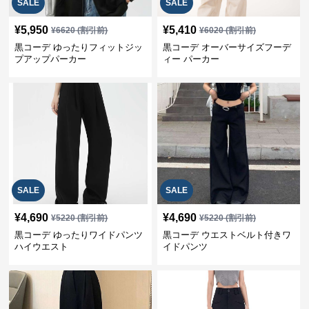
SALE
SALE
¥
5,950
¥
5,410
¥
6620
(割引前)
¥
6020
(割引前)
黒コーデ ゆったりフィットジッ
黒コーデ オーバーサイズフーデ
プアップパーカー
ィー パーカー
SALE
SALE
¥
4,690
¥
4,690
¥
5220
(割引前)
¥
5220
(割引前)
黒コーデ ゆったりワイドパンツ
黒コーデ ウエストベルト付きワ
ハイウエスト
イドパンツ