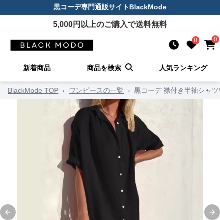
黒コーデ
専門通販サイト
BlackMode
5,000
円以上のご購入で送料無料
0
0
新着商品
商品を検索
人気ランキング
BlackMode TOP
›
ワンピースの一覧
›
黒コーデ 襟付き半袖シャツ
Previous slide
Ne