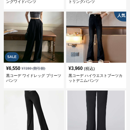
ングワイドパンツ
トリングパンツ
人気
SALE
¥
6,550
¥
3,960
(税込)
¥
7280
(割引前)
黒コーデ ワイドレッグ プリーツ
黒コーデ ハイウエストブーツカ
パンツ
ットデニムパンツ