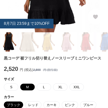
8
月
7
日 23:59まで10%OFF
黒コーデ 裾フリル切り替えノースリーブミニワンピース
2,520
円 (税込)
2,800
円 (割引前)
サイズ
S
M
L
XL
XXL
カラー
ブラック
レッド
カーキ
ピンク
ブルー