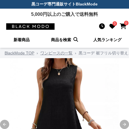
黒コーデ
専門通販サイト
BlackMode
5,000
円以上のご購入で送料無料
0
0
新着商品
商品を検索
人気ランキング
BlackMode TOP
›
ワンピースの一覧
›
黒コーデ 裾フリル切り替
Previous slide
Ne