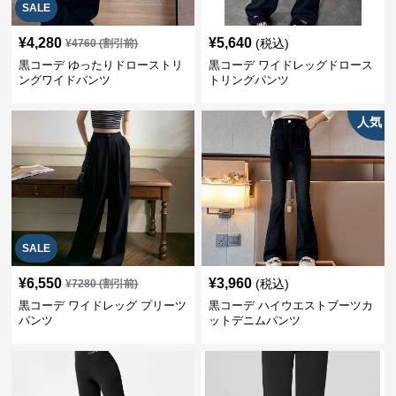
SALE
¥
4,280
¥
5,640
(税込)
¥
4760
(割引前)
黒コーデ ゆったりドローストリ
黒コーデ ワイドレッグドロース
ングワイドパンツ
トリングパンツ
人気
SALE
¥
6,550
¥
3,960
(税込)
¥
7280
(割引前)
黒コーデ ワイドレッグ プリーツ
黒コーデ ハイウエストブーツカ
パンツ
ットデニムパンツ