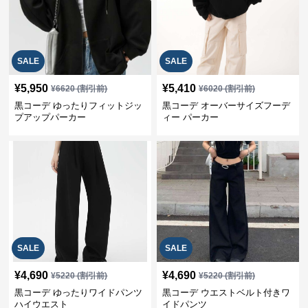
SALE
SALE
¥
5,950
¥
5,410
¥
6620
(割引前)
¥
6020
(割引前)
黒コーデ ゆったりフィットジッ
黒コーデ オーバーサイズフーデ
プアップパーカー
ィー パーカー
SALE
SALE
¥
4,690
¥
4,690
¥
5220
(割引前)
¥
5220
(割引前)
黒コーデ ゆったりワイドパンツ
黒コーデ ウエストベルト付きワ
ハイウエスト
イドパンツ