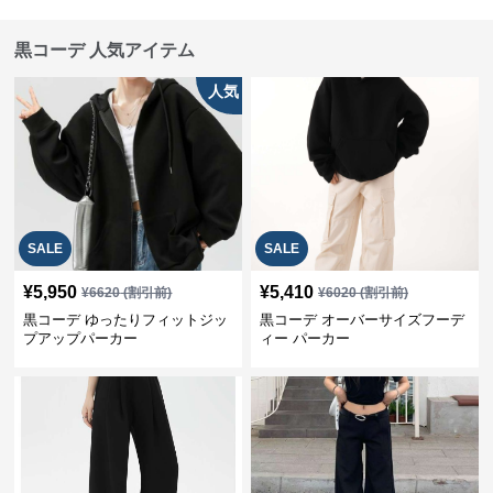
黒コーデ 人気アイテム
人気
SALE
SALE
¥
5,950
¥
5,410
¥
6620
(割引前)
¥
6020
(割引前)
黒コーデ ゆったりフィットジッ
黒コーデ オーバーサイズフーデ
プアップパーカー
ィー パーカー