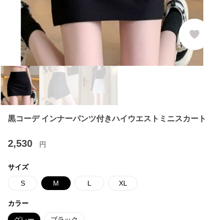
黒コーデ インナーパンツ付きハイウエストミニスカート
2,530
円
サイズ
S
M
L
XL
カラー
グレー
ブラック