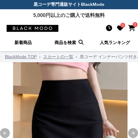
黒コーデ
専門通販サイト
BlackMode
5,000
円以上のご購入で送料無料
0
0
新着商品
商品を検索
人気ランキング
BlackMode TOP
›
スカートの一覧
›
黒コーデ インナーパンツ付
Previous slide
Ne