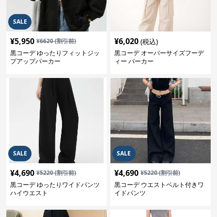
SALE
¥
5,950
¥
6,020
¥
6620
(割引前)
(税込)
黒コーデ ゆったりフィットジッ
黒コーデ オーバーサイズフーデ
プアップパーカー
ィー パーカー
SALE
SALE
¥
4,690
¥
4,690
¥
5220
(割引前)
¥
5220
(割引前)
黒コーデ ゆったりワイドパンツ
黒コーデ ウエストベルト付きワ
ハイウエスト
イドパンツ