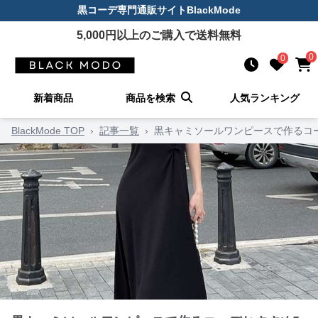
黒コーデ
専門通販サイト
BlackMode
5,000
円以上のご購入で送料無料
0
0
新着商品
商品を検索
人気ランキング
BlackMode TOP
›
記事一覧
›
黒キャミソールワンピースで作るコ