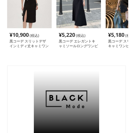
¥
10,900
¥
5,220
¥
5,180
(税込)
(税込)
(税込
黒コーデ スリットデザ
黒コーデ エレガントキ
黒コーデ スリ
インミディ丈キャミワン
ャミソールロングワンピ
キャミワンピー
ピース
ース