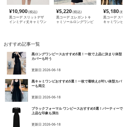
¥
10,900
¥
5,220
¥
5,180
(税込)
(税込)
(税込
黒コーデ スリットデザ
黒コーデ エレガントキ
黒コーデ スリ
インミディ丈キャミワン
ャミソールロングワンピ
キャミワンピー
ピース
ース
おすすめ記事一覧
黒ロングワンピースおすすめ5選！一枚で上品に決まり体型
カバーも叶う
更新日
2026-06-18
黒キャミワンピおすすめ5選！一枚で着映えが叶い体型カバ
ーも両立
更新日
2026-06-18
ブラックフォーマル ワンピースおすすめ5選！パーティーで
上品な印象も演出
更新日
2026-06-18