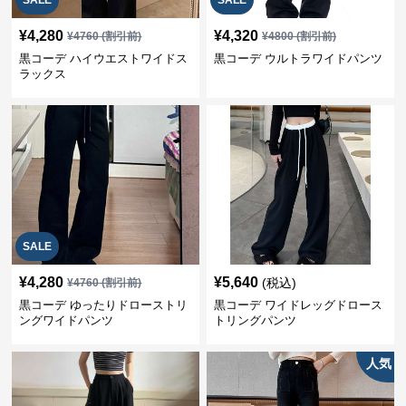
SALE
SALE
¥
4,280
¥
4,320
¥
4760
(割引前)
¥
4800
(割引前)
黒コーデ ハイウエストワイドス
黒コーデ ウルトラワイドパンツ
ラックス
SALE
¥
4,280
¥
5,640
(税込)
¥
4760
(割引前)
黒コーデ ゆったりドローストリ
黒コーデ ワイドレッグドロース
ングワイドパンツ
トリングパンツ
人気