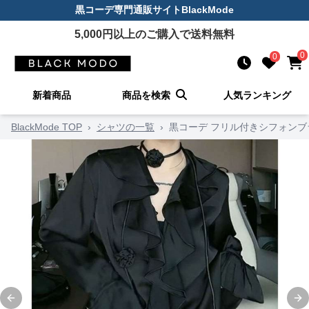
黒コーデ
専門通販サイト
BlackMode
5,000
円以上のご購入で送料無料
0
0
新着商品
商品を検索
人気ランキング
BlackMode TOP
›
シャツの一覧
›
黒コーデ フリル付きシフォンブ
Previous slide
Ne