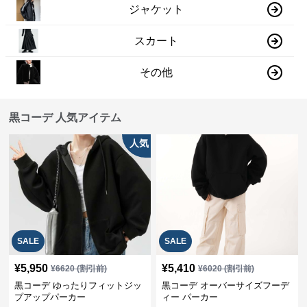
ジャケット
スカート
その他
黒コーデ 人気アイテム
人気
SALE
SALE
¥
5,950
¥
5,410
¥
6620
(割引前)
¥
6020
(割引前)
黒コーデ ゆったりフィットジッ
黒コーデ オーバーサイズフーデ
プアップパーカー
ィー パーカー