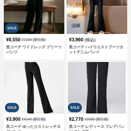
SALE
¥
6,550
¥
3,960
(税込)
¥
7280
(割引前)
黒コーデ ワイドレッグ プリーツ
黒コーデ ハイウエストブーツカ
パンツ
ットデニムパンツ
SALE
SALE
¥
3,900
¥
2,770
¥
4340
(割引前)
¥
3080
(割引前)
黒コーデ ゆったりストレッチヨ
黒コーデ レディース フレアパン