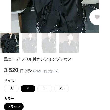
黒コーデ フリル付きシフォンブラウス
3,520
円 (税込)
3,920
円 (割引前)
サイズ
S
M
L
XL
カラー
ブラック