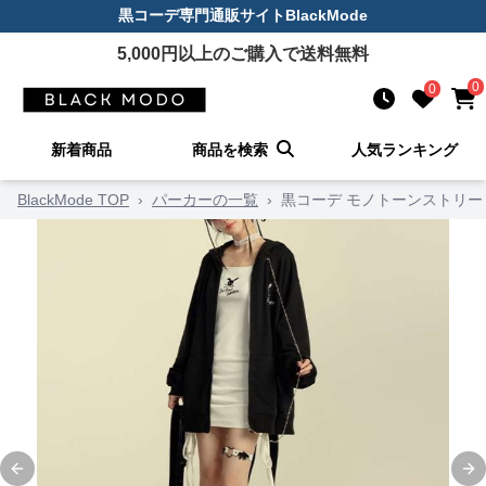
黒コーデ
専門通販サイト
BlackMode
5,000
円以上のご購入で送料無料
0
0
新着商品
商品を検索
人気ランキング
BlackMode TOP
›
パーカーの一覧
›
黒コーデ モノトーンストリー
Previous slide
Ne