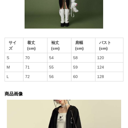
サイ
着丈
袖丈
肩幅
バスト
ズ
(cm)
(cm)
(cm)
(cm)
S
70
54
58
120
M
71
55
59
124
L
72
56
60
128
商品画像