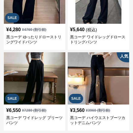
SALE
¥
4,280
¥
5,640
(税込)
¥
4760
(割引前)
黒コーデ ゆったりドローストリ
黒コーデ ワイドレッグドロース
ングワイドパンツ
トリングパンツ
人気
SALE
SALE
¥
6,550
¥
3,560
¥
7280
(割引前)
¥
3960
(割引前)
黒コーデ ワイドレッグ プリーツ
黒コーデ ハイウエストブーツカ
パンツ
ットデニムパンツ