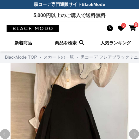
黒コーデ
専門通販サイト
BlackMode
5,000
円以上のご購入で送料無料
0
0
新着商品
商品を検索
人気ランキング
BlackMode TOP
›
スカートの一覧
›
黒コーデ フレアブラックミニ
Previous slide
Ne