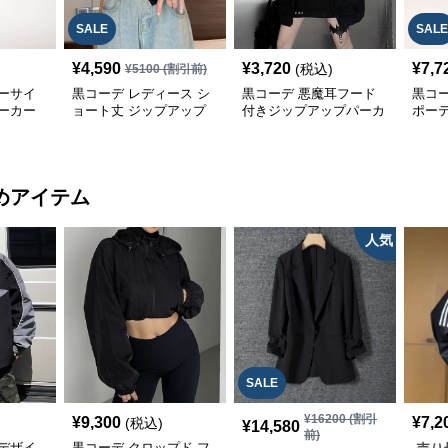
SALE
SALE
¥
4,590
¥
3,720
¥
7,7
(税込)
¥
5100
(割引前)
ーサイ
黒コーデ レディース シ
黒コーデ 悪魔耳フード
黒コ
ーカー
ョート丈 ジップアップ
付きジップアップパーカ
ポー
パーカー
ー
ーカ
めアイテム
人気
SALE
¥
16200
(割引
¥
9,300
¥
7,2
(税込)
¥
14,580
前)
デザイ
黒コーデ クロップド フ