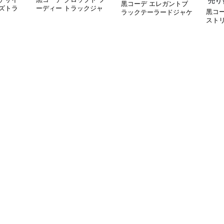
売り
黒コーデ エレガントブ
ズトラ
ーディー トラックジャ
黒コ
ラックテーラードジャケ
ケット
スト
ット
ケッ