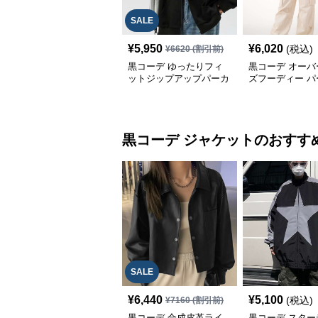
SALE
¥
5,950
¥
6,020
(税込)
¥
6620
(割引前)
黒コーデ ゆったりフィ
黒コーデ オーバ
ットジップアップパーカ
ズフーディー パ
ー
黒コーデ
ジャケット
のおすす
SALE
¥
6,440
¥
5,100
(税込)
¥
7160
(割引前)
黒コーデ 合成皮革ライ
黒コーデ スター