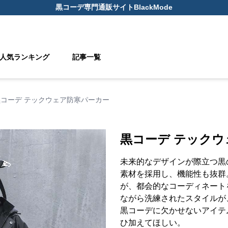
黒コーデ
専門通販サイト
BlackMode
人気ランキング
記事一覧
黒コーデ テックウェア防寒パーカー
黒コーデ テック
未来的なデザインが際立つ黒
素材を採用し、機能性も抜群
が、都会的なコーディネート
ながら洗練されたスタイルが
黒コーデに欠かせないアイテ
ひ加えてほしい。