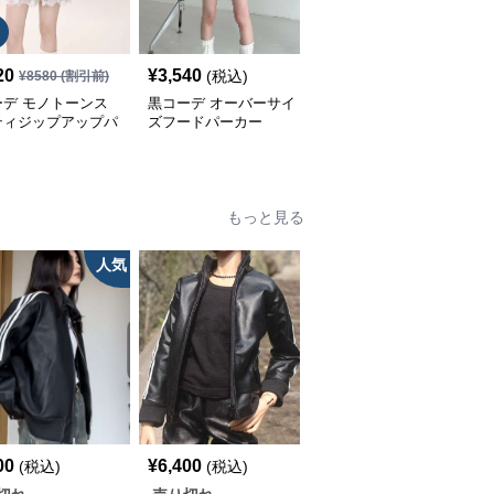
SALE
20
¥
3,540
¥
5,070
(税込)
¥
8580
(割引前)
¥
5640
(割引前)
ーデ モノトーンス
黒コーデ オーバーサイ
黒コーデ オーバーサイ
ティジップアップパ
ズフードパーカー
ズ フーディー パーカー
ー
もっと見る
人気
00
¥
6,400
¥
8,720
(税込)
(税込)
(税込)