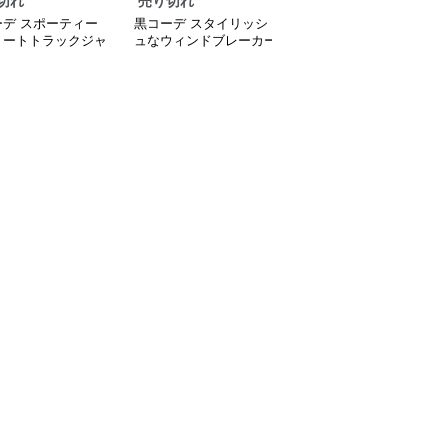
切れ
売り切れ
売り切れ
ーデ スポーティー
黒コーデ スタイリッシ
黒コーデ スポーティー
リートトラックジャ
ュなウィンドブレーカー
な光沢トラックジャケッ
ト
ト