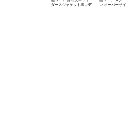
ダースジャケット黒レデ
ン オーバーサイ
ィース
ックジャケット