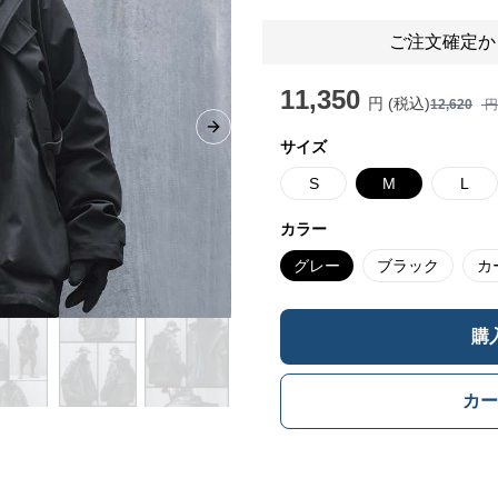
ご注文確定か
11,350
円 (税込)
12,620
円
Next slide
サイズ
S
M
L
カラー
グレー
ブラック
カ
購
カー