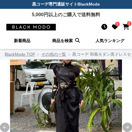
黒コーデ
専門通販サイト
BlackMode
5,000
円以上のご購入で送料無料
0
0
新着商品
商品を検索
人気ランキング
BlackMode TOP
›
その他の一覧
›
黒コーデ 和風モダン黒ドレスセ
Previous slide
Ne