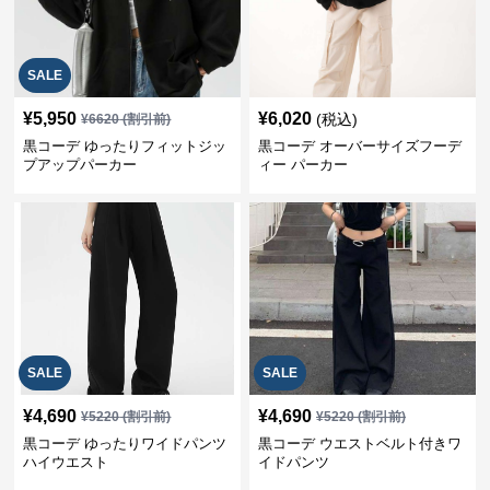
SALE
¥
5,950
¥
6,020
(税込)
¥
6620
(割引前)
黒コーデ ゆったりフィットジッ
黒コーデ オーバーサイズフーデ
プアップパーカー
ィー パーカー
SALE
SALE
¥
4,690
¥
4,690
¥
5220
(割引前)
¥
5220
(割引前)
黒コーデ ゆったりワイドパンツ
黒コーデ ウエストベルト付きワ
ハイウエスト
イドパンツ