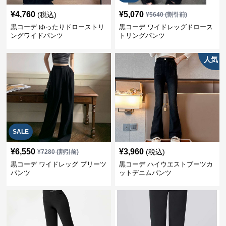
¥
4,760
¥
5,070
(税込)
¥
5640
(割引前)
黒コーデ ゆったりドローストリ
黒コーデ ワイドレッグドロース
ングワイドパンツ
トリングパンツ
人気
SALE
¥
6,550
¥
3,960
(税込)
¥
7280
(割引前)
黒コーデ ワイドレッグ プリーツ
黒コーデ ハイウエストブーツカ
パンツ
ットデニムパンツ